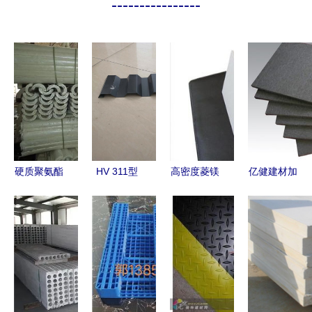
----------------
硬质聚氨酯
HV 311型
高密度菱镁
亿健建材加
发泡管壳
隐藏式彩钢
板 张家界
盟 开启建
高效保温与
板 科技与
市建筑行业
材创业的成
结构稳定的
美学的完美
的新选择
功之路
理想选择
融合
——欧拉德
——大城华
建材品质保
鑫保温材料
障