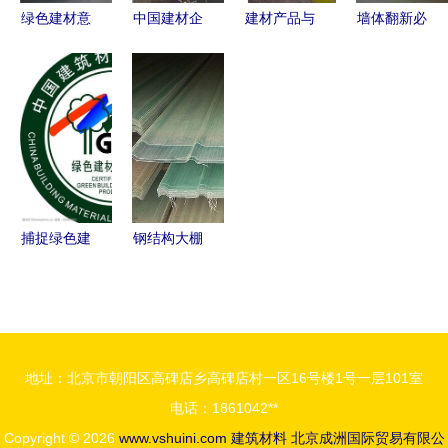
销售部产品
绿色建材意
中国建材企
建材产品与
墙体翻新必
展示
识觉醒 新
业名录 聚
装饰材料的
修课 结构
型环保材料
焦建材供应
全面解析
改造与材料
蕴藏万亿市
商与装饰材
选择与应用
选择全指南
场潜力
料核心力量
的智慧
捕捉绿色建
钢结构大棚
材与装饰材
采光新选择
料影像的专
熊大FRP玻
业指南
璃钢采光瓦
与透明采光
地址：北京市朝阳区高碑店乡高碑店村一区16号楼1号一层101室
板批发介绍
电话：1861042**
Copyright © 2026
www.vshuini.com
建筑材料
北京成洲国际贸易有限公