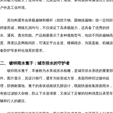
从而极大地延长了使用寿命，尤其适用于潮湿、多雨或具有腐蚀性介质的
户外及工业环境。
其结构通常由承载扁钢和横杆（扭绞方钢、圆钢或扁钢）按一定间距
焊接而成，网格孔洞均匀，不仅保证了高承载能力，还具备了优秀的排
水、通风、透光性能。产品相册展示了多种规格型号，包括不同的扁钢高
度、厚度以及网格间距，可满足平台走道、楼梯踏步、沟渠盖板、机械设
备防护等多样化场景的需求。
二、 镀锌雨水篦子：城市排水的守护者
镀锌雨水篦子，常被称为水箅或排水格栅，是城市排水系统的重要部
件。图片显示，其设计精巧，通常为矩形或方形，表面同样经过镀锌处
理，防锈耐腐蚀。篦子的条状或格状孔隙设计，既能快速收集路面雨水，
有效过滤较大杂物，防止下水道堵塞，又保证了足够的结构强度以承受车
辆和行人的碾压。